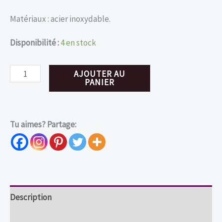
Matériaux : acier inoxydable.
Disponibilité :
4 en stock
quantité
AJOUTER AU
PANIER
de
Boucles
d'oreilles
Tu aimes? Partage:
asymétriques
araignées
Description
Informations complémentaires