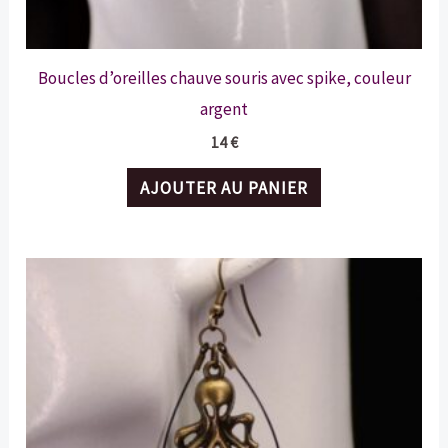
produit
Boucles d’oreilles chauve souris avec spike, couleur
argent
14
€
AJOUTER AU PANIER