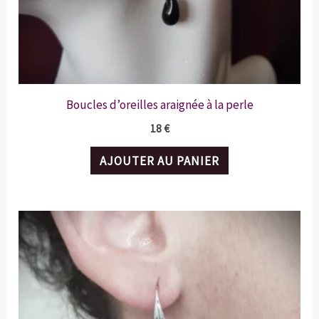
page
du
produit
Boucles d’oreilles araignée à la perle
18
€
AJOUTER AU PANIER