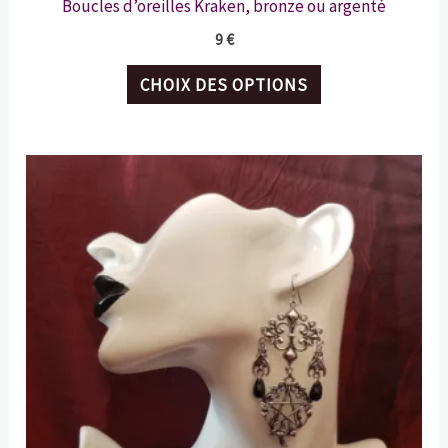
Boucles d’oreilles Kraken, bronze ou argenté
9
€
Ce
CHOIX DES OPTIONS
produit
a
plusieurs
variations.
Les
options
peuvent
être
choisies
sur
la
page