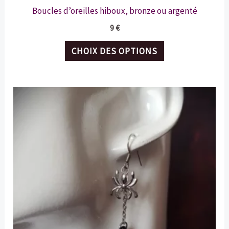
Boucles d’oreilles hiboux, bronze ou argenté
9
€
Ce
CHOIX DES OPTIONS
produit
a
plusieurs
variations.
Les
options
peuvent
être
choisies
sur
la