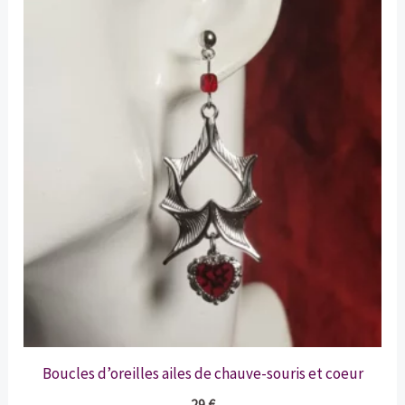
au
plus
ancien
Boucles d’oreilles ailes de chauve-souris et coeur
29
€