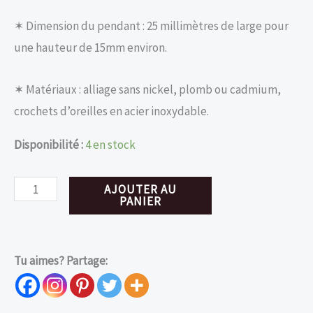
✶ Dimension du pendant : 25 millimètres de large pour
une hauteur de 15mm environ.
✶ Matériaux : alliage sans nickel, plomb ou cadmium,
crochets d’oreilles en acier inoxydable.
Disponibilité :
4 en stock
quantité
AJOUTER AU
PANIER
de
Boucles
d'oreilles
Tu aimes? Partage:
papillon
de