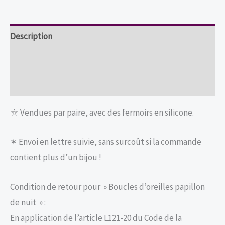
nuit
Description
Informations complémentaires
Avis (1)
⛥ Vendues par paire, avec des fermoirs en silicone.
✶ Envoi en lettre suivie, sans surcoût si la commande
contient plus d’un bijou !
Condition de retour pour » Boucles d’oreilles papillon
de nuit » :
En application de l’article L121-20 du Code de la