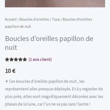
Accueil
/
Boucles d'oreilles
/
Tous
/ Boucles d’oreilles
papillon de nuit
Boucles d’oreilles papillon de
nuit
(
1
avis client)
Noté
1
5.00
10
€
sur 5
basé sur
notation
✶ Ces boucles d’oreilles papillon de nuit , les
client
représentent ailes presque déployés. Et à y regarder de
plus près, elles sont magnifiquement décorées avec les
phases de la lune, car l’un ne va pas sans l’autre !