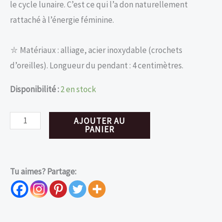
le cycle lunaire. C’est ce qui l’a don naturellement
rattaché à l’énergie féminine.
⛥ Matériaux : alliage, acier inoxydable (crochets
d’oreilles). Longueur du pendant : 4 centimètres.
Disponibilité :
2 en stock
quantité
AJOUTER AU
PANIER
de
Boucles
d'oreilles
Tu aimes? Partage:
pentacle
et
lunes