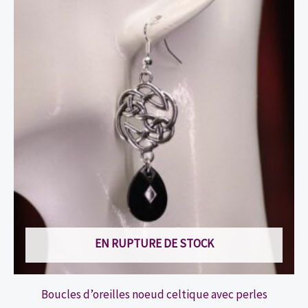
variations.
Les
options
peuvent
être
choisies
sur
la
page
du
produit
EN RUPTURE DE STOCK
Boucles d’oreilles noeud celtique avec perles