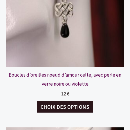
Boucles d’oreilles noeud d’amour celte, avec perle en
verre noire ou violette
12
€
Ce
CHOIX DES OPTIONS
produit
a
plusieurs