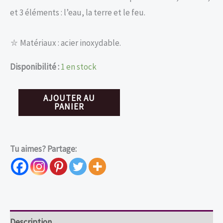
et 3 éléments : l’eau, la terre et le feu.
⛥ Matériaux : acier inoxydable.
Disponibilité :
1 en stock
quantité
AJOUTER AU
PANIER
de
Boucles
d'oreilles
Tu aimes? Partage:
pentacle
et
triskel
Description