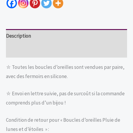
de
lunes
et
d'étoiles
Description
Informations complémentaires
⛥ Toutes les boucles d’oreilles sont vendues par paire,
avec des fermoirs en silicone.
⛥ Envoi en lettre suivie, pas de surcoût si la commande
comprends plus d’un bijou !
Condition de retour pour « Boucles d’oreilles Pluie de
lunes et d’étoiles » :