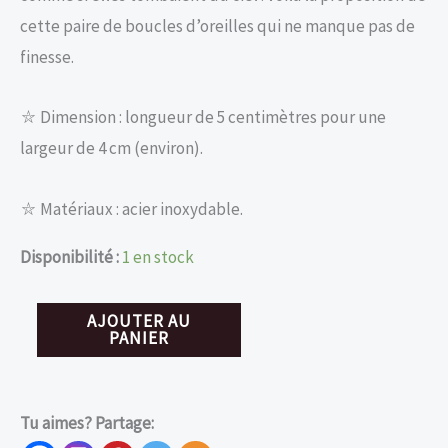
cette paire de boucles d’oreilles qui ne manque pas de
finesse.
⛥ Dimension : longueur de 5 centimètres pour une
largeur de 4 cm (environ).
⛥ Matériaux : acier inoxydable.
Disponibilité :
1 en stock
quantité
AJOUTER AU
PANIER
de
Boucles
d'oreilles
Tu aimes? Partage:
Pluie