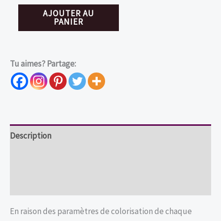
quantité
AJOUTER AU
PANIER
de
Cadre
3D
Tu aimes? Partage:
gothique
le
corbeau
et
sa
Description
rose
Informations complémentaires
Avis (0)
En raison des paramètres de colorisation de chaque