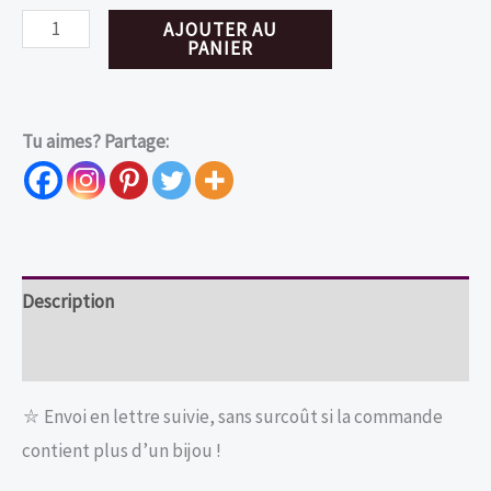
quantité
AJOUTER AU
PANIER
de
Choker
fleur
Tu aimes? Partage:
en
acier
inoxydable
et
velours
Description
noir
Informations complémentaires
⛥ Envoi en lettre suivie, sans surcoût si la commande
contient plus d’un bijou !