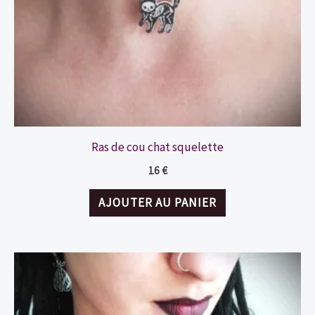
la
page
du
produit
Ras de cou chat squelette
16
€
AJOUTER AU PANIER