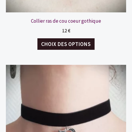
Collier ras de cou coeur gothique
12
€
Ce
CHOIX DES OPTIONS
produit
a
plusieurs
variations.
Les
options
peuvent
être
choisies
sur