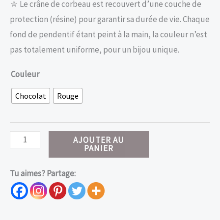
⛥ Le crâne de corbeau est recouvert d’une couche de
protection (résine) pour garantir sa durée de vie. Chaque
fond de pendentif étant peint à la main, la couleur n’est
pas totalement uniforme, pour un bijou unique.
Couleur
Chocolat
Rouge
quantité
AJOUTER AU
PANIER
de
Choker
Tu aimes? Partage:
gothique
crâne
de