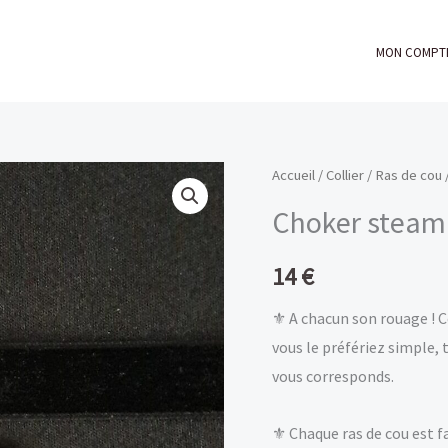
MON COMPT
Accueil
/
Collier
/
Ras de cou
Choker steam
14
€
⚜ A chacun son rouage ! 
vous le préfériez simple, 
vous corresponds.
⚜ Chaque ras de cou est f