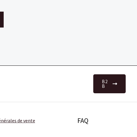
B2
B
FAQ
nérales de vente