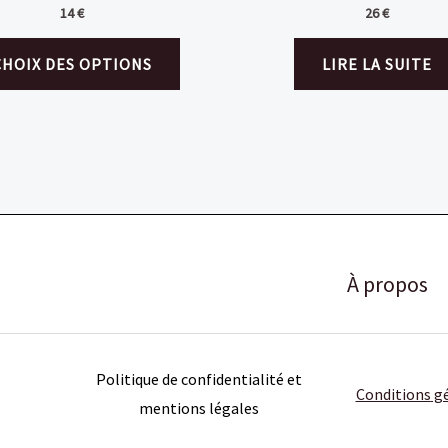
14
€
26
€
Ce
CHOIX DES OPTIONS
LIRE LA SUITE
produit
a
plusieurs
variations.
Les
options
peuvent
être
À propos
choisies
sur
la
Politique de confidentialité et
page
Conditions
gé
mentions légales
du