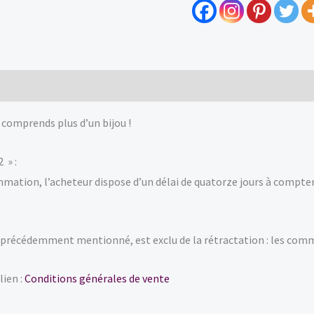
Rouage
2
0)
 comprends plus d’un bijou !
 » :
ommation, l’acheteur dispose d’un délai de quatorze jours à compt
précédemment mentionné, est exclu de la rétractation : les com
lien :
Conditions générales de vente