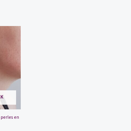
CK
 perles en