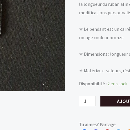
la longueur du ruban afin
modifications personnalis
⚜ Le pendant est un carr
rouage couleur bronze.
⚜ Dimensions : longueur d
⚜ Matériaux : velours, rési
Disponibilité :
2 en stock
quantité
AJOU
de
Choker
Tu aimes? Partage:
steampunk