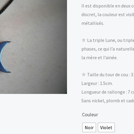
Il est disponible en deux 
discret, la couleur est vis
métallisés.
⛥ La triple Lune, ou tripl
phases, ce qui l’a naturel
la mère et l’ainée.
⛥ Taille du tour de cou : 
Largeur : 1.5cm.
Longueur de rallonge : 7 
Sans nickel, plomb et ca
Couleur
Noir
Violet