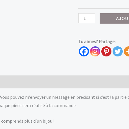
quantité
AJOU
de
Collier
Tu aimes? Partage:
multi-
rang
triple
lune
et
0)
pentacle,
couleur
Vous pouvez m’envoyer un message en précisant si c’est la partie 
au
chaque pièce sera réalisé à la commande.
choix
 comprends plus d’un bijou !