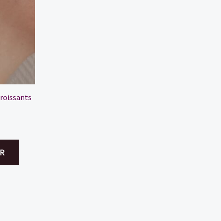
croissants
R