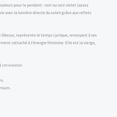
couleurs pour le pendant : noir ou noir violet (assez
ible avec la lumière directe du soleil grâce aux reflets
e Déesse, représente le temps cyclique, renvoyant à ses
lement rattaché à l’énergie féminine. Elle est la vierge,
31 cm environ.
cm.
dmium.