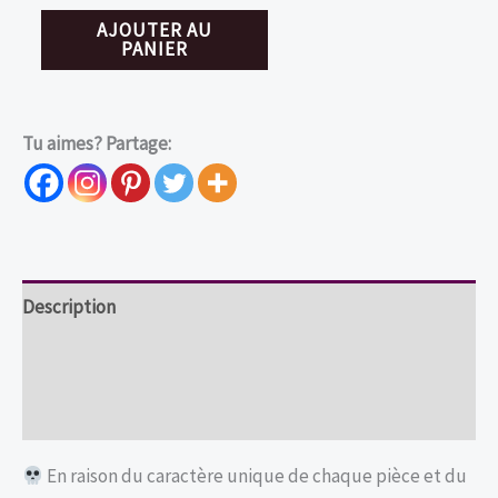
quantité
AJOUTER AU
PANIER
de
Crâne
décoratif
Tu aimes? Partage:
entouré
de
serpents
Description
Informations complémentaires
Avis (0)
En raison du caractère unique de chaque pièce et du