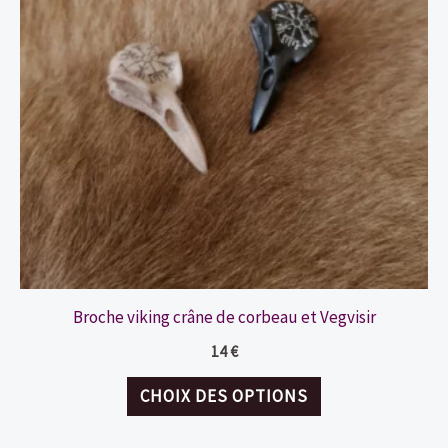
Broche viking crâne de corbeau et Vegvisir
14
€
Ce
CHOIX DES OPTIONS
produit
a