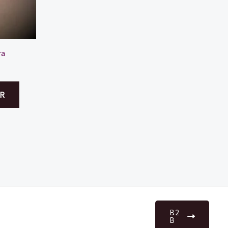
ra
R
B2
B