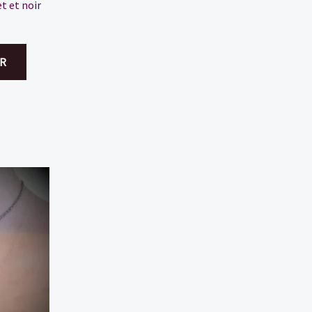
et et noir
R